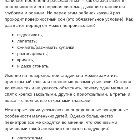
начинает постепенно расслабляться – как бы застывает в
неподвижности его нервная система, дыхание становится
глубоким и ровным. Но перед этим ребенок каждый раз
проходит поверхностный сон (это обязательное условие). Как
раз в этот период он может непроизвольно:
вздрагивать;
лепетать;
сжимать/разжимать кулачки;
разговаривать;
кричать;
и даже стонать.
Именно на поверхностной стадии сна можно заметить
приоткрытый глаз или полностью разомкнутые веки. Сегодня
до конца так и не удалось объяснить, почему одни малыши
спят с крепко закрытыми, другие с приоткрытыми, а третьи и
вовсе – с полностью открытыми глазками.
Некоторые врачи указывают на определенные врожденные
особенности маленьких детей. Однако большинство
педиатров все же сходятся во мнении, что ключевыми
причинами такой аномалии являются следующие:
лагофтальм;