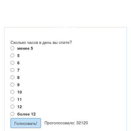
ОПРОС
Сколько часов в день вы спите?
менее 5
5
6
7
8
9
10
11
12
более 12
Проголосовало: 32120