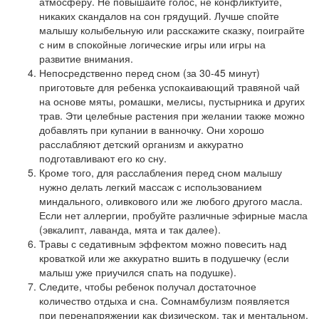
атмосферу. Не повышайте голос, не конфликтуйте,
никаких скандалов на сон грядущий. Лучше спойте
малышу колыбельную или расскажите сказку, поиграйте
с ним в спокойные логические игры или игры на
развитие внимания.
Непосредственно перед сном (за 30-45 минут)
приготовьте для ребенка успокаивающий травяной чай
на основе мяты, ромашки, мелисы, пустырника и других
трав. Эти целебные растения при желании также можно
добавлять при купании в ванночку. Они хорошо
расслабляют детский организм и аккуратно
подготавливают его ко сну.
Кроме того, для расслабления перед сном малышу
нужно делать легкий массаж с использованием
миндального, оливкового или же любого другого масла.
Если нет аллергии, пробуйте различные эфирные масла
(эвкалипт, лаванда, мята и так далее).
Травы с седативным эффектом можно повесить над
кроваткой или же аккуратно вшить в подушечку (если
малыш уже приучился спать на подушке).
Следите, чтобы ребенок получал достаточное
количество отдыха и сна. Сомнамбулизм появляется
при перенапряжении как физическом, так и ментальном.