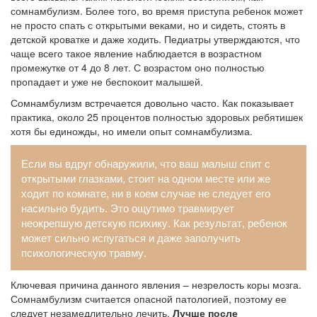
сомнамбулизм. Более того, во время приступа ребенок может
не просто спать с открытыми веками, но и сидеть, стоять в
детской кроватке и даже ходить. Педиатры утверждаются, что
чаще всего такое явление наблюдается в возрастном
промежутке от 4 до 8 лет. С возрастом оно полностью
пропадает и уже не беспокоит малышей.
Сомнамбулизм встречается довольно часто. Как показывает
практика, около 25 процентов полностью здоровых ребятишек
хотя бы единожды, но имели опыт сомнамбулизма.
Если вы вдруг обнаружили, что ваш малыш спит с
открытыми глазками, стоит на одном месте или же
ходит по комнате, ни в коем случае не следует его
насильно будить. Это ощутимо травмирует
неокрепшую детскую психику. Как результат, ребенок
может сильно испугаться и даже заполучить
психологическую травму.
Ключевая причина данного явления – незрелость коры мозга.
Сомнамбулизм считается опасной патологией, поэтому ее
следует незамедлительно лечить.
Лучше после