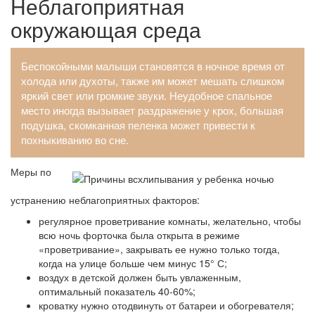
Неблагоприятная
окружающая среда
Беспокойными малыши становятся в ночное время от
холода или духоты, также им может мешать слишком
яркий свет или громкие звуки. Неудобное спальное
место иногда вызывает раздражение у крох, большая
подушка, скомканная пеленка может привести к
похныкиванию во сне.
Меры по
устранению неблагоприятных факторов:
регулярное проветривание комнаты, желательно, чтобы
всю ночь форточка была открыта в режиме
«проветривание», закрывать ее нужно только тогда,
когда на улице больше чем минус 15° С;
воздух в детской должен быть увлаженным,
оптимальный показатель 40-60%;
кроватку нужно отодвинуть от батареи и обогревателя;