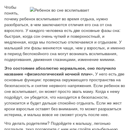
Чтобы
понять,
почему ребенок всхлипывает во время отдыха, нужно
разобраться, в чем заключаются отличия его сна от сна
взрослого. У каждого человека есть две основные фазы сна:
быстрая, когда сон очень чуткий и поверхностный, и
медленная, когда мы полностью отключаемся и отдыхаем. У
малышей эти фазы меняются чаще, чем у взрослых, и именно
в период беспокойного сна могут возникать всхлипывания,
подергивания, движения глазницами, изменение мимики.
Это состояние абсолютно нормальное, оно получило
название «физиологический ночной плач».
У него есть две
основные функции: проверка окружающего пространства на
безопасность и снятие нервного напряжения. Если ребенок во
сне всхлипывает, он может просто звать маму. Когда к нему
подойдут, он убедится, что находится в безопасности,
успокоится и будет дальше спокойно отдыхать. Если же жест
крохи взрослые оставят без внимания, то может разразиться
истерика, и малыш вовсе не сможет уснуть после нее.
Что делать родителям? Подойдите к малышу, легонько
погладьте, тихо поговорите с ним или спойте колыбельную.