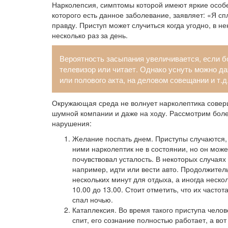
Нарколепсия, симптомы которой имеют яркие особен
которого есть данное заболевание, заявляет: «Я с
правду. Приступ может случиться когда угодно, в н
несколько раз за день.
Вероятность засыпания увеличивается, если б
телевизор или читает. Однако уснуть можно д
или полового акта, на деловом совещании и т.д
Окружающая среда не волнует нарколептика соверш
шумной компании и даже на ходу. Рассмотрим бол
нарушения:
Желание поспать днем. Приступы случаются, к
ними нарколептик не в состоянии, но он мож
почувствовал усталость. В некоторых случаях
например, идти или вести авто. Продолжитель
нескольких минут для отдыха, а иногда неско
10.00 до 13.00. Стоит отметить, что их частот
спал ночью.
Катаплексия. Во время такого приступа челов
спит, его сознание полностью работает, а вот