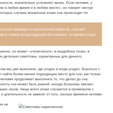
ности, значительно усложняет жизнь. Если человек, у
плю в любое время и в любом месте», он говорит чистую
екоторых случаях внезапные атаки сна происходят по
ольной занимается монотонной работой, смотрит
аже в самой неподходящей обстановке: во время ссоры
.
енно, он может «отключаться» в неудобных позах, в
ее детально симптомы, характерные для данного
ак мы уже выяснили, где угодно и когда угодно. Бороться с
ет найти более-менее подходящее место для сна, как только
 человек продолжает выполнять то, что делал до сна,
ность сна может быть разной, иногда больному хватает
льких часов. Чаще всего атаки случаются в промежутке с
а и длительность не зависит от того, сколько времени человек
ек не