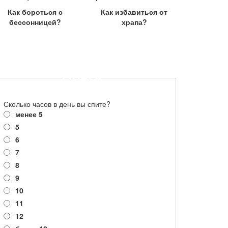
Как бороться с
Как избавиться от
бессонницей?
храпа?
ОПРОС
Сколько часов в день вы спите?
менее 5
5
6
7
8
9
10
11
12