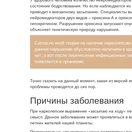
состояние бодрствования. Но если наблюдается их
приводит к внезапному засыпанию. Специалисты в
нейромедиаторов двух видов – орексина А и орекси
гипокретином. Разрушение орексина запускают опр
объясняет генетическую природу нарушения.
Согласно иной теории на наличие нарколепсии
данное нарушение обусловлено наличием в кр
нет, а вот после перенесения инфекционных з
появляется в организме.
Точно сказать на данный момент, какая из версий 
проблемы проводятся до сих пор.
Причины заболевания
При нарколепсии выражение «засыпаю на ходу» пе
смысл. Данное заболевание может проявляться в воз
летних жителей нашей планеты.
Примечательно, что мужчины чаще подвержены да