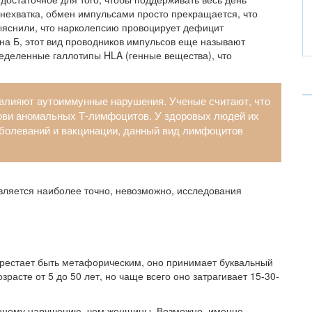
 нехватка, обмен импульсами просто прекращается, что
ыяснили, что нарколепсию провоцирует дефицит
на Б, этот вид проводников импульсов еще называют
еделенные галлотипы HLA (генные вещества), что
 влияют аутоиммунные нарушения. Ученые считают, что
ови аномальных Т-лимфоцитов. У здоровых людей их
аболеваний и вакцинации, данный вид лимфоцитов
является наиболее точно, невозможно, исследования
рестает быть метафорическим, оно принимает буквальный
расте от 5 до 50 лет, но чаще всего оно затрагивает 15-30-
нному нарушению, чем женщины. Возможно, именно