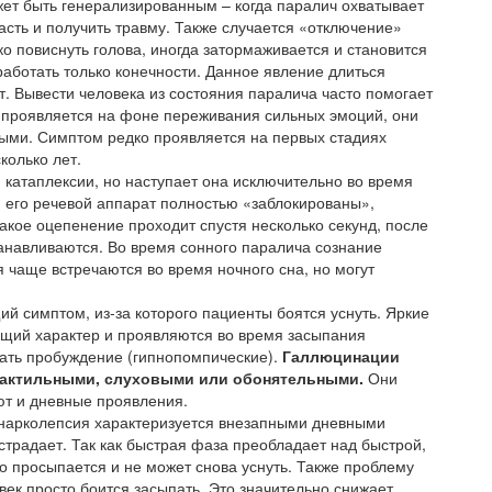
ет быть генерализированным – когда паралич охватывает
пасть и получить травму. Также случается «отключение»
о повиснуть голова, иногда затормаживается и становится
 работать только конечности. Данное явление длиться
т. Вывести человека из состояния паралича часто помогает
о проявляется на фоне переживания сильных эмоций, они
ными. Симптом редко проявляется на первых стадиях
колько лет.
 катаплексии, но наступает она исключительно во время
 его речевой аппарат полностью «заблокированы»,
акое оцепенение проходит спустя несколько секунд, после
анавливаются. Во время сонного паралича сознание
 чаще встречаются во время ночного сна, но могут
 симптом, из-за которого пациенты боятся уснуть. Яркие
ющий характер и проявляются во время засыпания
ждать пробуждение (гипнопомпические).
Галлюцинации
 тактильными, слуховыми или обонятельными.
Они
т и дневные проявления.
о нарколепсия характеризуется внезапными дневными
страдает. Так как быстрая фаза преобладает над быстрой,
то просыпается и не может снова уснуть. Также проблему
век просто боится засыпать. Это значительно снижает