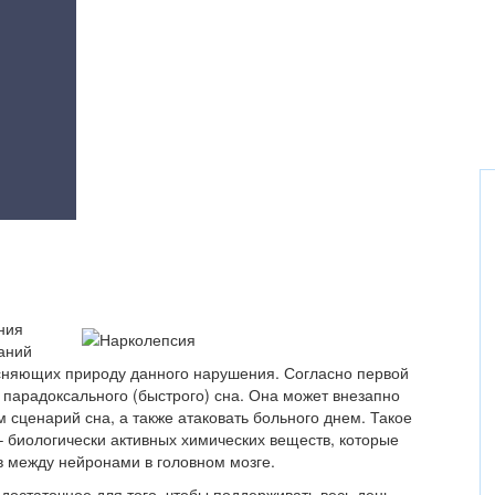
ния
аний
ясняющих природу данного нарушения. Согласно первой
е парадоксального (быстрого) сна. Она может внезапно
сценарий сна, а также атаковать больного днем. Такое
 биологически активных химических веществ, которые
 между нейронами в головном мозге.
достаточное для того, чтобы поддерживать весь день