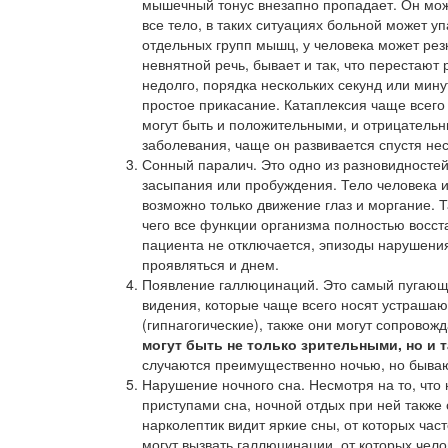
мышечный тонус внезапно пропадает. Он мож
все тело, в таких ситуациях больной может у
отдельных групп мышц, у человека может резк
невнятной речь, бывает и так, что перестают
недолго, порядка нескольких секунд или мину
простое прикасание. Катаплексия чаще всег
могут быть и положительными, и отрицатель
заболевания, чаще он развивается спустя нес
Сонный паралич. Это одно из разновидностей
засыпания или пробуждения. Тело человека и
возможно только движение глаз и моргание. Т
чего все функции организма полностью восст
пациента не отключается, эпизоды нарушения
проявляться и днем.
Появление галлюцинаций. Это самый пугающий
видения, которые чаще всего носят устраша
(гипнагогические), также они могут сопрово
могут быть не только зрительными, но и
случаются преимущественно ночью, но бываю
Нарушение ночного сна. Несмотря на то, чт
приступами сна, ночной отдых при ней также 
нарколептик видит яркие сны, от которых час
могут вызвать галлюцинации, от которых чело