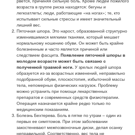
рвется, причиняя сильную боль. Кроме людей пожилого
возраста в группе риска находятся: бегуны и
легкоатлеты; люди, работающие «на ногах»; те, кто
испытывает сильные стрессы и имеет значительный
лишний вес.
Пяточная шпора. Это нарост, образованной структурно
изменившимися мягкими тканями, который мешает
нормальному ношению обуви. Он может быть крайне
болезненным и часто является причиной или
следствием фасцита.
Появление пяточной шпоры в
молодом возрасте может быть связано с
полученной травмой ноги.
У зрелых людей шпора
образуется из-за возрастных изменений, неправильно
подобранной обуви, плоскостопия, избыточной массы
тела, непомерных физических нагрузок. Проблему
можно устранить при помощи лекарственных
препаратов и современных средств физиотерапии.
Операция назначается крайне редко только по
медицинским показаниям.
Болезнь Бехтерева. Боль в пятке по утрам – один из
первых ее симптомов. При этом заболевании
закостеневают межпозвоночные диски, делая осанку
неправильной. Соответственно, вес тела не