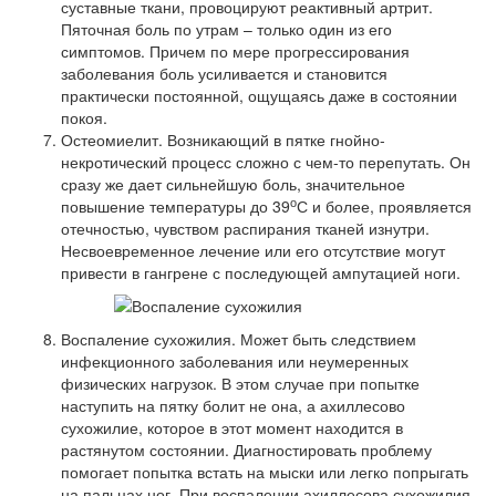
суставные ткани, провоцируют реактивный артрит.
Пяточная боль по утрам – только один из его
симптомов. Причем по мере прогрессирования
заболевания боль усиливается и становится
практически постоянной, ощущаясь даже в состоянии
покоя.
Остеомиелит. Возникающий в пятке гнойно-
некротический процесс сложно с чем-то перепутать. Он
сразу же дает сильнейшую боль, значительное
о
повышение температуры до 39
С и более, проявляется
отечностью, чувством распирания тканей изнутри.
Несвоевременное лечение или его отсутствие могут
привести в гангрене с последующей ампутацией ноги.
Воспаление сухожилия. Может быть следствием
инфекционного заболевания или неумеренных
физических нагрузок. В этом случае при попытке
наступить на пятку болит не она, а ахиллесово
сухожилие, которое в этот момент находится в
растянутом состоянии. Диагностировать проблему
помогает попытка встать на мыски или легко попрыгать
на пальцах ног. При воспалении ахиллесова сухожилия