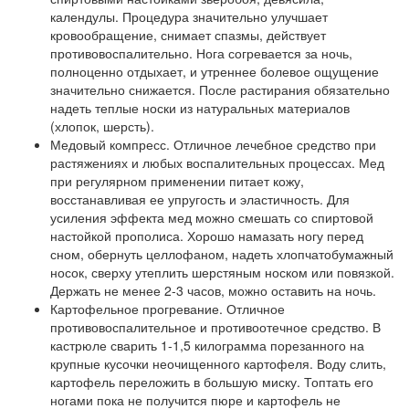
календулы. Процедура значительно улучшает
кровообращение, снимает спазмы, действует
противовоспалительно. Нога согревается за ночь,
полноценно отдыхает, и утреннее болевое ощущение
значительно снижается. После растирания обязательно
надеть теплые носки из натуральных материалов
(хлопок, шерсть).
Медовый компресс. Отличное лечебное средство при
растяжениях и любых воспалительных процессах. Мед
при регулярном применении питает кожу,
восстанавливая ее упругость и эластичность. Для
усиления эффекта мед можно смешать со спиртовой
настойкой прополиса. Хорошо намазать ногу перед
сном, обернуть целлофаном, надеть хлопчатобумажный
носок, сверху утеплить шерстяным носком или повязкой.
Держать не менее 2-3 часов, можно оставить на ночь.
Картофельное прогревание. Отличное
противовоспалительное и противоотечное средство. В
кастрюле сварить 1-1,5 килограмма порезанного на
крупные кусочки неочищенного картофеля. Воду слить,
картофель переложить в большую миску. Топтать его
ногами пока не получится пюре и картофель не