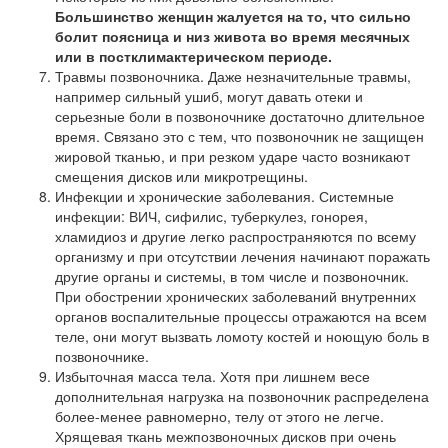
Большинство женщин жалуется на то, что сильно
болит поясница и низ живота во время месячных
или в постклимактерическом периоде.
Травмы позвоночника. Даже незначительные травмы,
например сильный ушиб, могут давать отеки и
серьезные боли в позвоночнике достаточно длительное
время. Связано это с тем, что позвоночник не защищен
жировой тканью, и при резком ударе часто возникают
смещения дисков или микротрещины.
Инфекции и хронические заболевания. Системные
инфекции: ВИЧ, сифилис, туберкулез, гонорея,
хламидиоз и другие легко распространяются по всему
организму и при отсутствии лечения начинают поражать
другие органы и системы, в том числе и позвоночник.
При обострении хронических заболеваний внутренних
органов воспалительные процессы отражаются на всем
теле, они могут вызвать ломоту костей и ноющую боль в
позвоночнике.
Избыточная масса тела. Хотя при лишнем весе
дополнительная нагрузка на позвоночник распределена
более-менее равномерно, телу от этого не легче.
Хрящевая ткань межпозвоночных дисков при очень