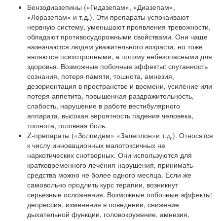
Бензодиазепины («Гидазепам», «Диазепам»,
«Лоразепам» и т.д.). Эти препараты успокаивают
нервную систему, уменьшают проявления тревожности,
обладают противосудорожными свойствами. Они чаще
назначаются людям уважительного возраста, но тоже
являются психотропными, а потому небезопасными для
здоровья. Возможные побочные эффекты: спутанность
сознания, потеря памяти, тошнота, амнезия,
дезориентация в пространстве и времени, усиление или
потеря аппетита, повышенная раздражительность,
слабость, нарушение в работе вестибулярного
аппарата, высокая вероятность падения человека,
тошнота, головная боль.
Z-препараты («Золпидем» «Залеплон»и т.д.). Относятся
к числу инновационных малотоксичных не
наркотических снотворных. Они используются для
кратковременного лечения нарушения, принимать
средства можно не более одного месяца. Если же
самовольно продлить курс терапии, возникнут
серьезные осложнения. Возможные побочные эффекты:
депрессия, изменения в поведении, снижение
дыхательной функции, головокружение, амнезия,