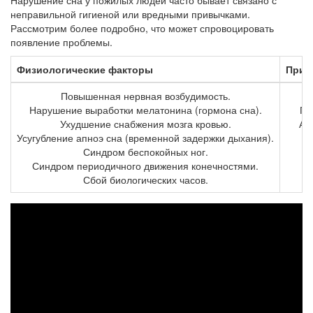
Нарушение сна у пожилых людей часто бывает связано с
неправильной гигиеной или вредными привычками.
Рассмотрим более подробно, что может спровоцировать
появление проблемы.
Физиологические факторы
Прие
Повышенная нервная возбудимость.
Нарушение выработки мелатонина (гормона сна).
Пр
Ухудшение снабжения мозга кровью.
Ан
Усугубление апноэ сна (временной задержки дыхания).
Синдром беспокойных ног.
Синдром периодичного движения конечностями.
П
Сбой биологических часов.