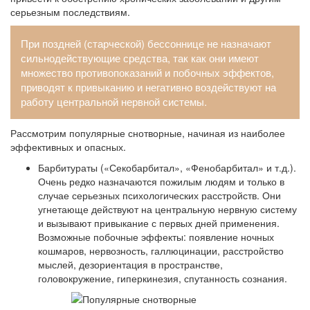
серьезным последствиям.
При поздней (старческой) бессоннице не назначают
сильнодействующие средства, так как они имеют
множество противопоказаний и побочных эффектов,
приводят к привыканию и негативно воздействуют на
работу центральной нервной системы.
Рассмотрим популярные снотворные, начиная из наиболее
эффективных и опасных.
Барбитураты («Секобарбитал», «Фенобарбитал» и т.д.).
Очень редко назначаются пожилым людям и только в
случае серьезных психологических расстройств. Они
угнетающе действуют на центральную нервную систему
и вызывают привыкание с первых дней применения.
Возможные побочные эффекты: появление ночных
кошмаров, нервозность, галлюцинации, расстройство
мыслей, дезориентация в пространстве,
головокружение, гиперкинезия, спутанность сознания.